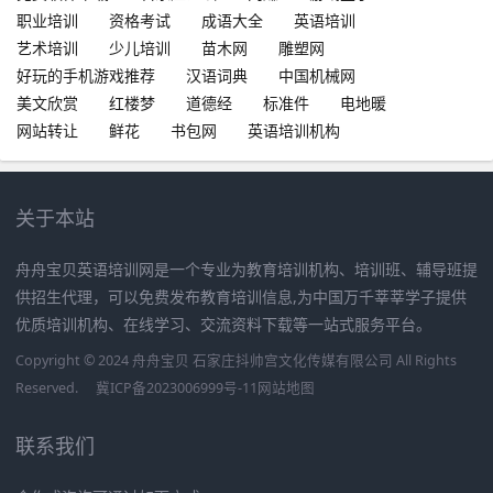
职业培训
资格考试
成语大全
英语培训
艺术培训
少儿培训
苗木网
雕塑网
好玩的手机游戏推荐
汉语词典
中国机械网
美文欣赏
红楼梦
道德经
标准件
电地暖
网站转让
鲜花
书包网
英语培训机构
关于本站
舟舟宝贝英语培训网是一个专业为教育培训机构、培训班、辅导班提
供招生代理，可以免费发布教育培训信息,为中国万千莘莘学子提供
优质培训机构、在线学习、交流资料下载等一站式服务平台。
Copyright © 2024 舟舟宝贝 石家庄抖帅宫文化传媒有限公司 All Rights
Reserved.
冀ICP备2023006999号-11
网站地图
联系我们