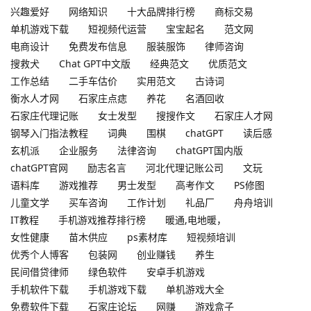
兴趣爱好
网络知识
十大品牌排行榜
商标交易
单机游戏下载
短视频代运营
宝宝起名
范文网
电商设计
免费发布信息
服装服饰
律师咨询
搜救犬
Chat GPT中文版
经典范文
优质范文
工作总结
二手车估价
实用范文
古诗词
衡水人才网
石家庄点痣
养花
名酒回收
石家庄代理记账
女士发型
搜搜作文
石家庄人才网
钢琴入门指法教程
词典
围棋
chatGPT
读后感
玄机派
企业服务
法律咨询
chatGPT国内版
chatGPT官网
励志名言
河北代理记账公司
文玩
语料库
游戏推荐
男士发型
高考作文
PS修图
儿童文学
买车咨询
工作计划
礼品厂
舟舟培训
IT教程
手机游戏推荐排行榜
暖通,电地暖，
女性健康
苗木供应
ps素材库
短视频培训
优秀个人博客
包装网
创业赚钱
养生
民间借贷律师
绿色软件
安卓手机游戏
手机软件下载
手机游戏下载
单机游戏大全
免费软件下载
石家庄论坛
网赚
游戏盒子