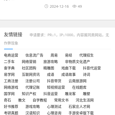
2024-12-16
49
友情链接
申请要求：PR≥1，IP≥1000，内容属同类网站，无
作弊现象
电商运营
信息流广告
周易
易经
代理招生
二手车
网络营销
旅游攻略
非物质文化遗产
查字典
社区团购
精雕图
戏曲下载
抖音代运营
易学网
互联网资讯
成语
成语故事
诗词
工商注册
注册公司
抖音带货
云南旅游网
网络游戏
代理记账
短视频运营
在线题库
国学网
知识产权
抖音运营
雕龙客
雕塑
奇石
散文
自学教程
常用文书
河北生活网
好书推荐
游戏攻略
心理测试
石家庄人才网
考研真题
汉语知识
心理咨询
手游安卓版下载