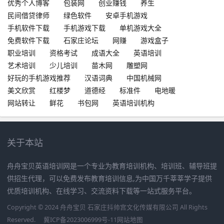
优秀个人博客
包装网
创业赚钱
养生
民间借贷律师
绿色软件
安卓手机游戏
手机软件下载
手机游戏下载
单机游戏大全
免费软件下载
石家庄论坛
网赚
游戏盒子
职业培训
资格考试
成语大全
英语培训
艺术培训
少儿培训
苗木网
雕塑网
好玩的手机游戏推荐
汉语词典
中国机械网
美文欣赏
红楼梦
道德经
标准件
电地暖
网站转让
鲜花
书包网
英语培训机构
关于本站
舟舟宝贝英语培训网是一个专业为教育培训机构、培训班、辅导班提
供招生代理，可以免费发布教育培训信息,为中国万千莘莘学子提供
优质培训机构、在线学习、交流资料下载等一站式服务平台。
Copyright © 2024 舟舟宝贝 石家庄抖帅宫文化传媒有限公司 All Rights
Reserved.
冀ICP备2023006999号-11
网站地图