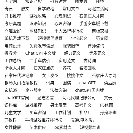
国学网
知识产权
抖音运营
雕龙客
雕塑
奇石
散文
自学教程
常用文书
河北生活网
好书推荐
游戏攻略
心理测试
石家庄人才网
考研真题
汉语知识
心理咨询
手游安卓版下载
兴趣爱好
网络知识
十大品牌排行榜
商标交易
单机游戏下载
短视频代运营
宝宝起名
范文网
电商设计
免费发布信息
服装服饰
律师咨询
搜救犬
Chat GPT中文版
经典范文
优质范文
工作总结
二手车估价
实用范文
古诗词
衡水人才网
石家庄点痣
养花
名酒回收
石家庄代理记账
女士发型
搜搜作文
石家庄人才网
钢琴入门指法教程
词典
围棋
chatGPT
读后感
玄机派
企业服务
法律咨询
chatGPT国内版
chatGPT官网
励志名言
河北代理记账公司
文玩
语料库
游戏推荐
男士发型
高考作文
PS修图
儿童文学
买车咨询
工作计划
礼品厂
舟舟培训
IT教程
手机游戏推荐排行榜
暖通,电地暖，
女性健康
苗木供应
ps素材库
短视频培训