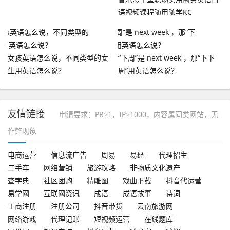
语视频课程随用随学KC
女孩英语怎么说，不同类型的女
“下周”是 next week ，那“下下
生用英语怎么说？
周”用英语怎么说？
友情链接
申请要求：PR≥1，IP≥1000，内容属同类网站，无
作弊现象
电商运营
信息流广告
周易
易经
代理招生
二手车
网络营销
旅游攻略
非物质文化遗产
查字典
社区团购
精雕图
戏曲下载
抖音代运营
易学网
互联网资讯
成语
成语故事
诗词
工商注册
注册公司
抖音带货
云南旅游网
网络游戏
代理记账
短视频运营
在线题库