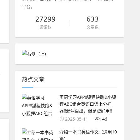
平台。
27299
633
阅读数
文章数
记
热点文章
英语学习APP‼️狐狸快跑&小狐
狸ABC组合英语口语上分神
器‼️漏洞百出，但是贼好用‼️
2025-05-11
146
介绍一本书英语作文（通用10
篇）