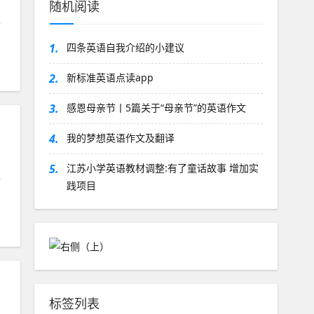
随机阅读
祖
1.
四条英语自我介绍的小建议
2.
新标准英语点读app
3.
感恩母亲节丨5篇关于“母亲节”的英语作文
4.
我的梦想英语作文及翻译
5.
江苏小学英语教材调整:有了童话故事 增加实
理
践项目
标签列表