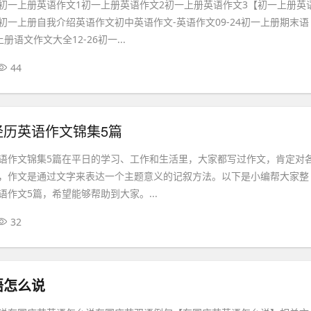
初一上册英语作文1初一上册英语作文2初一上册英语作文3【初一上册英
初一上册自我介绍英语作文初中英语作文-英语作文09-24初一上册期末语
上册语文作文大全12-26初一...
44
经历英语作文锦集5篇
语作文锦集5篇在平日的学习、工作和生活里，大家都写过作文，肯定对
，作文是通过文字来表达一个主题意义的记叙方法。以下是小编帮大家整
作文5篇，希望能够帮助到大家。...
32
语怎么说