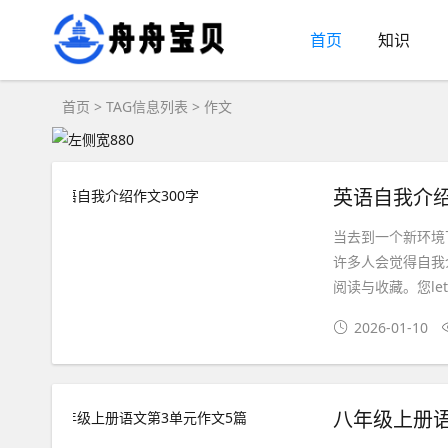
首页
知识
首页
> TAG信息列表 > 作文
英语自我介绍
当去到一个新环境
许多人会觉得自我
阅读与收藏。您let
2026-01-10
八年级上册语