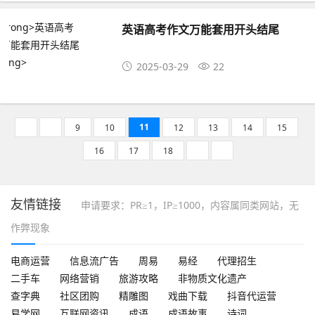
英语高考作文万能套用开头结尾
2025-03-29
22
11
9
10
12
13
14
15
16
17
18
友情链接
申请要求：PR≥1，IP≥1000，内容属同类网站，无
作弊现象
电商运营
信息流广告
周易
易经
代理招生
二手车
网络营销
旅游攻略
非物质文化遗产
查字典
社区团购
精雕图
戏曲下载
抖音代运营
易学网
互联网资讯
成语
成语故事
诗词