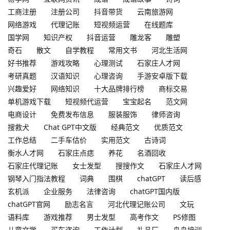
工商注册
注册公司
抖音带货
云南旅游网
网络游戏
代理记账
短视频运营
在线题库
国学网
知识产权
抖音运营
雕龙客
雕塑
奇石
散文
自学教程
常用文书
河北生活网
好书推荐
游戏攻略
心理测试
石家庄人才网
考研真题
汉语知识
心理咨询
手游安卓版下载
兴趣爱好
网络知识
十大品牌排行榜
商标交易
单机游戏下载
短视频代运营
宝宝起名
范文网
电商设计
免费发布信息
服装服饰
律师咨询
搜救犬
Chat GPT中文版
经典范文
优质范文
工作总结
二手车估价
实用范文
古诗词
衡水人才网
石家庄点痣
养花
名酒回收
石家庄代理记账
女士发型
搜搜作文
石家庄人才网
钢琴入门指法教程
词典
围棋
chatGPT
读后感
玄机派
企业服务
法律咨询
chatGPT国内版
chatGPT官网
励志名言
河北代理记账公司
文玩
语料库
游戏推荐
男士发型
高考作文
PS修图
儿童文学
买车咨询
工作计划
礼品厂
舟舟培训