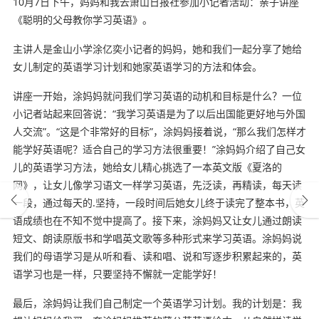
10月7日下午，妈妈和我去萧山日报社参加小记者活动：亲子讲座
《聪明的父母教你学习英语》。
主讲人是金山小学涂亿奕小记者的妈妈，她和我们一起分享了她给
女儿制定的英语学习计划和她家英语学习的方法和体会。
讲座一开始，涂妈妈就问我们学习英语的动机和目标是什么？一位
小记者站起来回答说：“我学习英语是为了以后出国能更好地与外国
人交流”。“这是个非常好的目标”，涂妈妈接着说，“那么我们怎样才
能学好英语呢？适合自己的学习方法很重要！”涂妈妈介绍了自己女
儿的英语学习方法，她给女儿精心挑选了一本英文版《夏洛的
网》，让女儿像学习语文一样学习英语，先泛读，再精读，每天读
一段，通过每天的.坚持，一段时间后她女儿终于读完了整本书，英
语成绩也在不知不觉中提高了。接下来，涂妈妈又让女儿通过朗读
短文、朗读原版书和学唱英文歌等多种形式来学习英语。涂妈妈说
我们的母语学习是从听和看、读和唱、说和写逐步积累起来的，英
语学习也是一样，只要坚持不懈就一定能学好！
最后，涂妈妈让我们自己制定一个英语学习计划。我的计划是：我