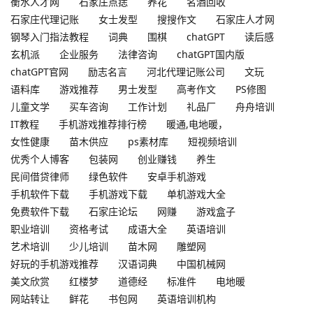
衡水人才网
石家庄点痣
养花
名酒回收
石家庄代理记账
女士发型
搜搜作文
石家庄人才网
钢琴入门指法教程
词典
围棋
chatGPT
读后感
玄机派
企业服务
法律咨询
chatGPT国内版
chatGPT官网
励志名言
河北代理记账公司
文玩
语料库
游戏推荐
男士发型
高考作文
PS修图
儿童文学
买车咨询
工作计划
礼品厂
舟舟培训
IT教程
手机游戏推荐排行榜
暖通,电地暖，
女性健康
苗木供应
ps素材库
短视频培训
优秀个人博客
包装网
创业赚钱
养生
民间借贷律师
绿色软件
安卓手机游戏
手机软件下载
手机游戏下载
单机游戏大全
免费软件下载
石家庄论坛
网赚
游戏盒子
职业培训
资格考试
成语大全
英语培训
艺术培训
少儿培训
苗木网
雕塑网
好玩的手机游戏推荐
汉语词典
中国机械网
美文欣赏
红楼梦
道德经
标准件
电地暖
网站转让
鲜花
书包网
英语培训机构