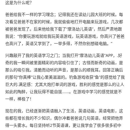
这是为什么呢？
爸爸给我不一样的学习理念；记得我还在读幼儿园大班的时候。每
次看见爸爸不在家的时候，我就偷偷地打开电脑来玩游戏，几次都
被爸爸发现了。后来他给我下载了“摩洛幼儿英语”，然后严肃地跟
我说：“你要玩游戏就给我玩英语游戏，玩英语游戏，你高兴了爸爸
也高兴了，英语又学到了，一举多得，不然你别想碰电脑。”
兴趣敲开了我的英语学习之门；当我打开“摩洛幼儿英语”APP，.好
奇的我一瞬间被里面精彩的内容吸引住了；古怪而新奇的动画，是
那么的吸引我。清脆而动听的声音，是那么的顺我耳。回答正确后
的那句“你真棒”让我心里美滋滋的。钓鱼游戏收获“鱼”的感觉给了我
巨大的.满足感：尤其大炮打单词的游戏，胜利的感觉是那么的让人
如此的陶醉，让我玩得不能自拔......。在游戏中学习的感觉就是不
一样，棒极了！
现在的我，已经逐渐把英语融入了生活，英语动画，英语电影，这
些都在增长我的不少知识，偶尔冲着爸爸说几句英语，经常把他弄
得一头雾水。每日坚持听2节英语课，更让我学会了很多很多初中