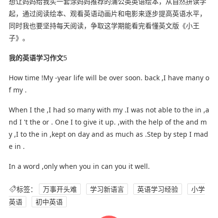
想让妈妈给我买一套涂妈妈推荐的蒲公英英语绘本，从自然拼读学
起，通过阅读绘本、观看英语动画片和电影来逐步提高英语水平，
同时我也要坚持每天阅读，争取这学期能看完看懂英文版《小王
子》。
我的英语学习作文
5
How time !My -year life will be over soon. back ,I have many o
f my .
When I the ,I had so many with my .I was not able to the in ,a
nd I 't the or . One I to give it up. ,with the help of the and m
y ,I to the in ,kept on day and as much as .Step by step I mad
e in .
In a word ,only when you in can you it well.
标签：
万事开头难
学习新语言
英语学习经验
小学
英语
初中英语