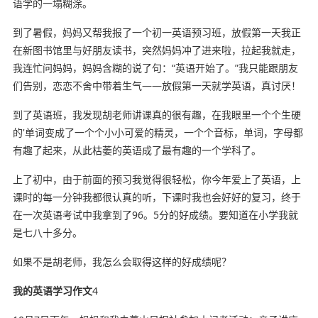
语学的一塌糊涂。
到了暑假，妈妈又帮我报了一个初一英语预习班，放假第一天我正
在新图书馆里与好朋友读书，突然妈妈冲了进来啦，拉起我就走，
我连忙问妈妈，妈妈含糊的说了句：“英语开始了。”我只能跟朋友
们告别，恋恋不舍中带着生气——放假第一天就学英语，真讨厌！
到了英语班，我发现胡老师讲课真的很有趣，在我眼里一个个生硬
的'单词变成了一个个小小可爱的精灵，一个个音标，单词，字母都
有趣了起来，从此枯萎的英语成了最有趣的一个学科了。
上了初中，由于前面的预习我觉得很轻松，你今年爱上了英语，上
课时的每一分钟我都很认真的听，下课时我也会好好的复习，终于
在一次英语考试中我拿到了96。5分的好成绩。要知道在小学我就
是七八十多分。
如果不是胡老师，我怎么会取得这样的好成绩呢？
我的英语学习作文
4