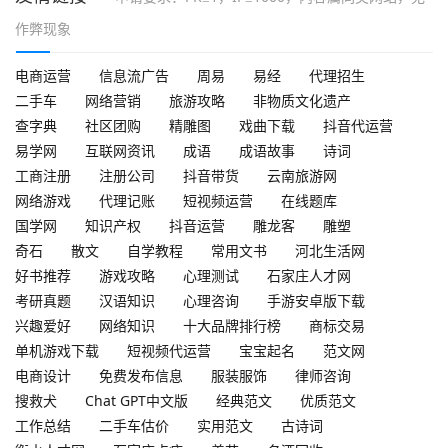
作弊现象
电商运营
信息流广告
周易
易经
代理招生
二手车
网络营销
旅游攻略
非物质文化遗产
查字典
社区团购
精雕图
戏曲下载
抖音代运营
易学网
互联网资讯
成语
成语故事
诗词
工商注册
注册公司
抖音带货
云南旅游网
网络游戏
代理记账
短视频运营
在线题库
国学网
知识产权
抖音运营
雕龙客
雕塑
奇石
散文
自学教程
常用文书
河北生活网
好书推荐
游戏攻略
心理测试
石家庄人才网
考研真题
汉语知识
心理咨询
手游安卓版下载
兴趣爱好
网络知识
十大品牌排行榜
商标交易
单机游戏下载
短视频代运营
宝宝起名
范文网
电商设计
免费发布信息
服装服饰
律师咨询
搜救犬
Chat GPT中文版
经典范文
优质范文
工作总结
二手车估价
实用范文
古诗词