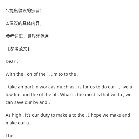
1.提出倡议的宗旨；
2.倡议的具体内容。
参考词汇：世界环保月
【参考范文】
Dear ,
With the , on of the ’ , I’m to to the .
, take an part in work as much as , is for us to do our . , live a
low­ life and the of the of . What is the most is that we to , we
can save our by and .
As high , it’s our duty to make a to the . I hope we make and
make our a .
The ’