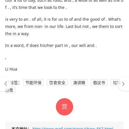
Our a lot of day, such as food, and , a wide of as well as the o
f . , it’s time that we took to the .
is very to an . of all, it is for us to of and the good of . What’s
more, we from non-­ in our life. Last but not , we them to sort
the in a way.
In a word, if does his/her part in , our will and .
,
Li Hua
标签：
节能环保
饮食安全
演讲稿
倡议书
垃圾
分类
赏
本文地址：
http://www.qyrf.com/news/show-567.html