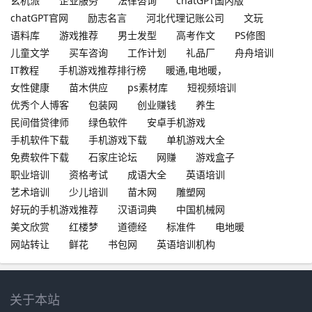
玄机派
企业服务
法律咨询
chatGPT国内版
chatGPT官网
励志名言
河北代理记账公司
文玩
语料库
游戏推荐
男士发型
高考作文
PS修图
儿童文学
买车咨询
工作计划
礼品厂
舟舟培训
IT教程
手机游戏推荐排行榜
暖通,电地暖，
女性健康
苗木供应
ps素材库
短视频培训
优秀个人博客
包装网
创业赚钱
养生
民间借贷律师
绿色软件
安卓手机游戏
手机软件下载
手机游戏下载
单机游戏大全
免费软件下载
石家庄论坛
网赚
游戏盒子
职业培训
资格考试
成语大全
英语培训
艺术培训
少儿培训
苗木网
雕塑网
好玩的手机游戏推荐
汉语词典
中国机械网
美文欣赏
红楼梦
道德经
标准件
电地暖
网站转让
鲜花
书包网
英语培训机构
关于本站