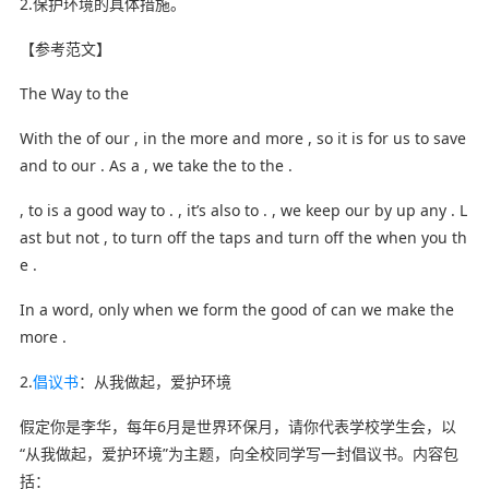
2.保护环境的具体措施。
【参考范文】
The Way to the
With the of our , in the more and more , so it is for us to save
and to our . As a , we take the to the .
, to is a good way to . , it’s also to . , we keep our by up any . L
ast but not , to turn off the taps and turn off the when you th
e .
In a word, only when we form the good of can we make the
more .
2.
倡议书
：从我做起，爱护环境
假定你是李华，每年6月是世界环保月，请你代表学校学生会，以
“从我做起，爱护环境”为主题，向全校同学写一封倡议书。内容包
括：