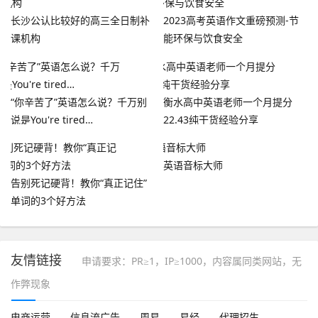
长沙公认比较好的高三全日制补
2023高考英语作文重磅预测-节
课机构
能环保与饮食安全
“你辛苦了”英语怎么说？千万别
衡水高中英语老师一个月提分
说是You're tired…
22.43纯干货经验分享
英语音标大师
告别死记硬背！教你“真正记住”
单词的3个好方法
友情链接
申请要求：PR≥1，IP≥1000，内容属同类网站，无
作弊现象
电商运营
信息流广告
周易
易经
代理招生