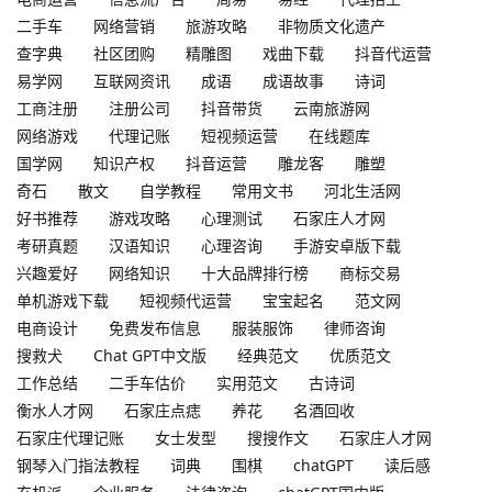
二手车
网络营销
旅游攻略
非物质文化遗产
查字典
社区团购
精雕图
戏曲下载
抖音代运营
易学网
互联网资讯
成语
成语故事
诗词
工商注册
注册公司
抖音带货
云南旅游网
网络游戏
代理记账
短视频运营
在线题库
国学网
知识产权
抖音运营
雕龙客
雕塑
奇石
散文
自学教程
常用文书
河北生活网
好书推荐
游戏攻略
心理测试
石家庄人才网
考研真题
汉语知识
心理咨询
手游安卓版下载
兴趣爱好
网络知识
十大品牌排行榜
商标交易
单机游戏下载
短视频代运营
宝宝起名
范文网
电商设计
免费发布信息
服装服饰
律师咨询
搜救犬
Chat GPT中文版
经典范文
优质范文
工作总结
二手车估价
实用范文
古诗词
衡水人才网
石家庄点痣
养花
名酒回收
石家庄代理记账
女士发型
搜搜作文
石家庄人才网
钢琴入门指法教程
词典
围棋
chatGPT
读后感