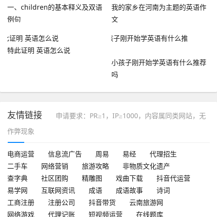
一、children的基本释义及双语
我的家乡在河南为主题的英语作
例句
文
特此证明 英语怎么说
小孩子刚开始学英语有什么推荐
吗
友情链接
申请要求：PR≥1，IP≥1000，内容属同类网站，无
作弊现象
电商运营
信息流广告
周易
易经
代理招生
二手车
网络营销
旅游攻略
非物质文化遗产
查字典
社区团购
精雕图
戏曲下载
抖音代运营
易学网
互联网资讯
成语
成语故事
诗词
工商注册
注册公司
抖音带货
云南旅游网
网络游戏
代理记账
短视频运营
在线题库