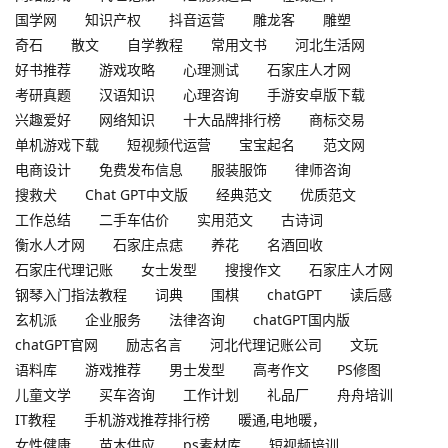
国学网
知识产权
抖音运营
雕龙客
雕塑
奇石
散文
自学教程
常用文书
河北生活网
好书推荐
游戏攻略
心理测试
石家庄人才网
考研真题
汉语知识
心理咨询
手游安卓版下载
兴趣爱好
网络知识
十大品牌排行榜
商标交易
单机游戏下载
短视频代运营
宝宝起名
范文网
电商设计
免费发布信息
服装服饰
律师咨询
搜救犬
Chat GPT中文版
经典范文
优质范文
工作总结
二手车估价
实用范文
古诗词
衡水人才网
石家庄点痣
养花
名酒回收
石家庄代理记账
女士发型
搜搜作文
石家庄人才网
钢琴入门指法教程
词典
围棋
chatGPT
读后感
玄机派
企业服务
法律咨询
chatGPT国内版
chatGPT官网
励志名言
河北代理记账公司
文玩
语料库
游戏推荐
男士发型
高考作文
PS修图
儿童文学
买车咨询
工作计划
礼品厂
舟舟培训
IT教程
手机游戏推荐排行榜
暖通,电地暖，
女性健康
苗木供应
ps素材库
短视频培训