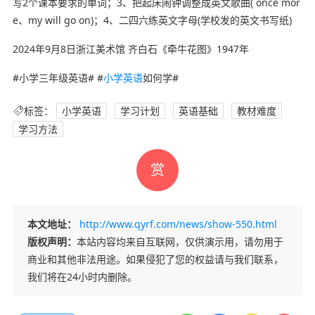
写2个课本要求的单词；3、把起床闹钟调整成英文歌曲( once mor
e、my will go on)；4、二四六练英文字母(学校发的英文书写纸)
2024年9月8日浙江美术馆 齐白石《牵牛花图》1947年
#小学三年级英语# #
小学英语
如何学#
标签：
小学英语
学习计划
英语基础
教材难度
学习方法
赏
本文地址：
http://www.qyrf.com/news/show-550.html
版权声明：
本站内容均来自互联网，仅供演示用，请勿用于
商业和其他非法用途。如果侵犯了您的权益请与我们联系，
我们将在24小时内删除。