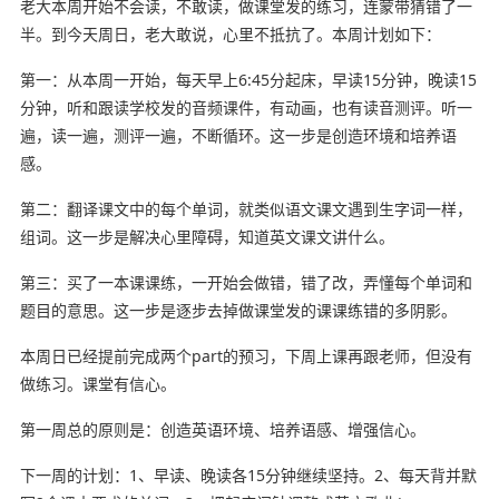
老大本周开始不会读，不敢读，做课堂发的练习，连蒙带猜错了一
半。到今天周日，老大敢说，心里不抵抗了。本周计划如下：
第一：从本周一开始，每天早上6:45分起床，早读15分钟，晚读15
分钟，听和跟读学校发的音频课件，有动画，也有读音测评。听一
遍，读一遍，测评一遍，不断循环。这一步是创造环境和培养语
感。
第二：翻译课文中的每个单词，就类似语文课文遇到生字词一样，
组词。这一步是解决心里障碍，知道英文课文讲什么。
第三：买了一本课课练，一开始会做错，错了改，弄懂每个单词和
题目的意思。这一步是逐步去掉做课堂发的课课练错的多阴影。
本周日已经提前完成两个part的预习，下周上课再跟老师，但没有
做练习。课堂有信心。
第一周总的原则是：创造英语环境、培养语感、增强信心。
下一周的计划：1、早读、晚读各15分钟继续坚持。2、每天背并默