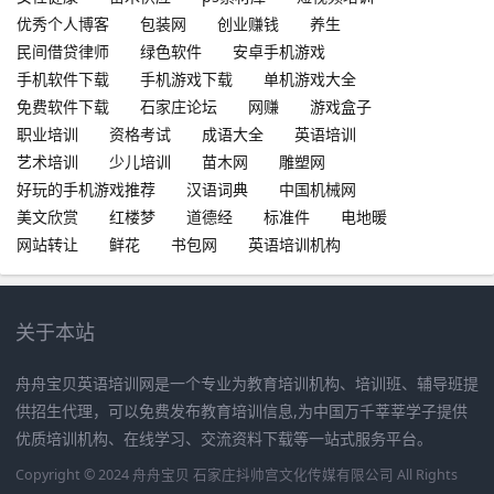
优秀个人博客
包装网
创业赚钱
养生
民间借贷律师
绿色软件
安卓手机游戏
手机软件下载
手机游戏下载
单机游戏大全
免费软件下载
石家庄论坛
网赚
游戏盒子
职业培训
资格考试
成语大全
英语培训
艺术培训
少儿培训
苗木网
雕塑网
好玩的手机游戏推荐
汉语词典
中国机械网
美文欣赏
红楼梦
道德经
标准件
电地暖
网站转让
鲜花
书包网
英语培训机构
关于本站
舟舟宝贝英语培训网是一个专业为教育培训机构、培训班、辅导班提
供招生代理，可以免费发布教育培训信息,为中国万千莘莘学子提供
优质培训机构、在线学习、交流资料下载等一站式服务平台。
Copyright © 2024 舟舟宝贝 石家庄抖帅宫文化传媒有限公司 All Rights