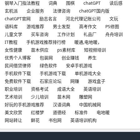
钢琴入门指法教程
词典
围棋
chatGPT
读后感
玄机派
企业服务
法律咨询
chatGPT国内版
chatGPT官网
励志名言
河北代理记账公司
文玩
语料库
游戏推荐
男士发型
高考作文
PS修图
儿童文学
买车咨询
工作计划
礼品厂
舟舟培训
IT教程
手机游戏推荐排行榜
暖通,电地暖，
女性健康
苗木供应
ps素材库
短视频培训
优秀个人博客
包装网
创业赚钱
养生
民间借贷律师
绿色软件
安卓手机游戏
手机软件下载
手机游戏下载
单机游戏大全
免费软件下载
石家庄论坛
网赚
游戏盒子
职业培训
资格考试
成语大全
英语培训
艺术培训
少儿培训
苗木网
雕塑网
好玩的手机游戏推荐
汉语词典
中国机械网
美文欣赏
红楼梦
道德经
标准件
电地暖
网站转让
鲜花
书包网
英语培训机构