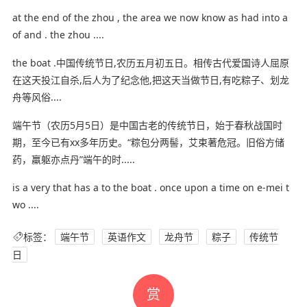
at the end of the zhou , the area we now know as had into a
of and . the zhou ....
the boat .中国传统节日,农历五月初五日。相传古代爱国诗人屈原
在这天投江自杀,后人为了纪念他,把这天当做节日,有吃粽子、划龙
舟等风俗....
端午节（农历5月5日）是中国古老的传统节日，始于春秋战国时
期，至今已有xx多年历史。“粽包分两髻，艾束著危冠。旧俗方储
药，羸躯亦点丹”端午的时.....
is a very that has a to the boat . once upon a time on e-mei t
wo ....
标签：
端午节
英语作文
龙舟节
粽子
传统节
日
赏