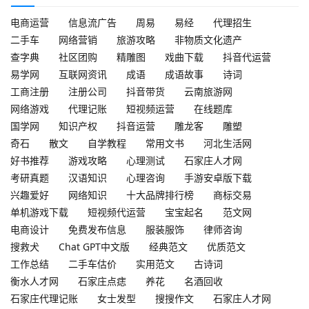
电商运营
信息流广告
周易
易经
代理招生
二手车
网络营销
旅游攻略
非物质文化遗产
查字典
社区团购
精雕图
戏曲下载
抖音代运营
易学网
互联网资讯
成语
成语故事
诗词
工商注册
注册公司
抖音带货
云南旅游网
网络游戏
代理记账
短视频运营
在线题库
国学网
知识产权
抖音运营
雕龙客
雕塑
奇石
散文
自学教程
常用文书
河北生活网
好书推荐
游戏攻略
心理测试
石家庄人才网
考研真题
汉语知识
心理咨询
手游安卓版下载
兴趣爱好
网络知识
十大品牌排行榜
商标交易
单机游戏下载
短视频代运营
宝宝起名
范文网
电商设计
免费发布信息
服装服饰
律师咨询
搜救犬
Chat GPT中文版
经典范文
优质范文
工作总结
二手车估价
实用范文
古诗词
衡水人才网
石家庄点痣
养花
名酒回收
石家庄代理记账
女士发型
搜搜作文
石家庄人才网