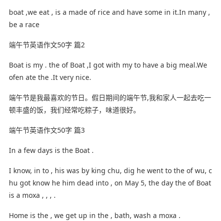
boat ,we eat , is a made of rice and have some in it.In many ,
be a race
端午节英语作文50字 篇2
Boat is my . the of Boat ,I got with my to have a big meal.We
ofen ate the .It very nice.
端午节是我最喜欢的节日。假日期间的端午节,我和家人一起去吃一
顿丰盛的饭，我们经常吃粽子，味道很好。
端午节英语作文50字 篇3
In a few days is the Boat .
I know, in to , his was by king chu, dig he went to the of wu, c
hu got know he him dead into , on May 5, the day the of Boat
is a moxa , , , .
Home is the , we get up in the , bath, wash a moxa .