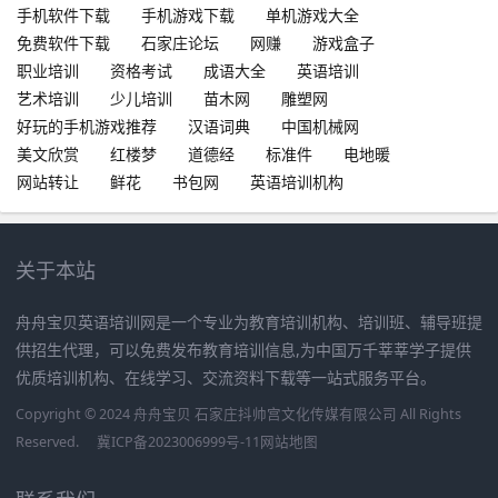
手机软件下载
手机游戏下载
单机游戏大全
免费软件下载
石家庄论坛
网赚
游戏盒子
职业培训
资格考试
成语大全
英语培训
艺术培训
少儿培训
苗木网
雕塑网
好玩的手机游戏推荐
汉语词典
中国机械网
美文欣赏
红楼梦
道德经
标准件
电地暖
网站转让
鲜花
书包网
英语培训机构
关于本站
舟舟宝贝英语培训网是一个专业为教育培训机构、培训班、辅导班提
供招生代理，可以免费发布教育培训信息,为中国万千莘莘学子提供
优质培训机构、在线学习、交流资料下载等一站式服务平台。
Copyright © 2024 舟舟宝贝 石家庄抖帅宫文化传媒有限公司 All Rights
Reserved.
冀ICP备2023006999号-11
网站地图