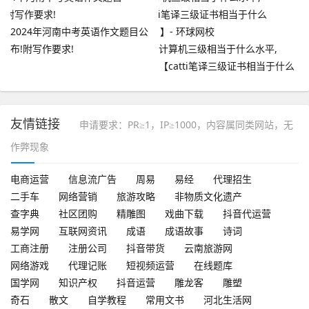
2024年河南中考英语作文题目公
布!附写作要求!
计算机三级相当于什么水平,
【catti笔译三级证书相当于什么
水平？】- 环球网校
友情链接
申请要求：PR≥1，IP≥1000，内容属同类网站，无
作弊现象
电商运营
信息流广告
周易
易经
代理招生
二手车
网络营销
旅游攻略
非物质文化遗产
查字典
社区团购
精雕图
戏曲下载
抖音代运营
易学网
互联网资讯
成语
成语故事
诗词
工商注册
注册公司
抖音带货
云南旅游网
网络游戏
代理记账
短视频运营
在线题库
国学网
知识产权
抖音运营
雕龙客
雕塑
奇石
散文
自学教程
常用文书
河北生活网