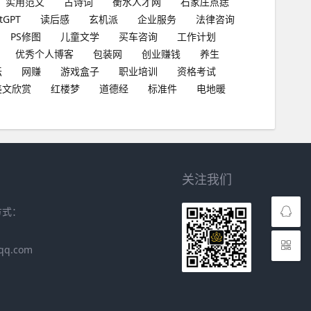
实用范文
古诗词
衡水人才网
石家庄点痣
tGPT
读后感
玄机派
企业服务
法律咨询
PS修图
儿童文学
买车咨询
工作计划
优秀个人博客
包装网
创业赚钱
养生
坛
网赚
游戏盒子
职业培训
资格考试
美文欣赏
红楼梦
道德经
标准件
电地暖
关注我们
方式：
qq.com