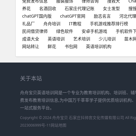
免费发布信息
服装服饰
律师咨询
搜救犬
Ch
养花
名酒回收
石家庄代理记账
女士发型
搜
chatGPT国内版
chatGPT官网
励志名言
河北代
礼品厂
舟舟培训
IT教程
手机游戏推荐排行榜
民间借贷律师
绿色软件
安卓手机游戏
手机软件
成语大全
英语培训
艺术培训
少儿培训
苗木
网站转让
鲜花
书包网
英语培训机构
关于本站
舟舟宝贝英语培训网是一个专业为教育培训机构、培训班、辅
费发布教育培训信息,为中国万千莘莘学子提供优质培训机构
一站式服务平台。
Copyright © 2024 舟舟宝贝 石家庄抖帅宫文化传媒有限公司 All Right
2023006999号-11
网站地图