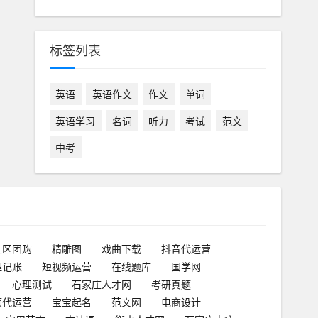
标签列表
英语
英语作文
作文
单词
英语学习
名词
听力
考试
范文
中考
社区团购
精雕图
戏曲下载
抖音代运营
理记账
短视频运营
在线题库
国学网
心理测试
石家庄人才网
考研真题
频代运营
宝宝起名
范文网
电商设计