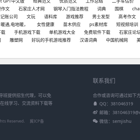
at GPT中文版
经典范文
优质范文
工作总结
二手车估价
搜作文
石家庄人才网
钢琴入门指法教程
词典
围棋
cha
理记账公司
文玩
语料库
游戏推荐
男士发型
高考作文
暖通,电地暖，
女性健康
苗木供应
ps素材库
短视频培训
下载
手机游戏下载
单机游戏大全
免费软件下载
石家庄论
网
雕塑网
好玩的手机游戏推荐
汉语词典
中国机械网
联系我们
导班提供招生代理，可以免
合作或咨询可通过如下
、在线学习、交流资料下载等
QQ：381046319
邮箱：381046319@
微信：semjishu
s Reserved.
冀ICP备