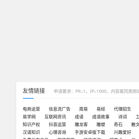
友情链接
申请要求：PR≥1，IP≥1000，内容属同类
电商运营
信息流广告
周易
易经
代理招生
易学网
互联网资讯
成语
成语故事
诗词
知识产权
抖音运营
雕龙客
雕塑
奇石
散
汉语知识
心理咨询
手游安卓版下载
兴趣爱好