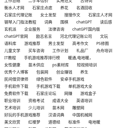
工作总结
二手车估价
实用范文
古诗词
衡水人才网
石家庄点痣
养花
名酒回收
石家庄代理记账
女士发型
搜搜作文
石家庄人才网
钢琴入门指法教程
词典
围棋
chatGPT
读后感
玄机派
企业服务
法律咨询
chatGPT国内版
chatGPT官网
励志名言
河北代理记账公司
文玩
语料库
游戏推荐
男士发型
高考作文
PS修图
儿童文学
买车咨询
工作计划
礼品厂
舟舟培训
IT教程
手机游戏推荐排行榜
暖通,电地暖，
女性健康
苗木供应
ps素材库
短视频培训
优秀个人博客
包装网
创业赚钱
养生
民间借贷律师
绿色软件
安卓手机游戏
手机软件下载
手机游戏下载
单机游戏大全
免费软件下载
石家庄论坛
网赚
游戏盒子
职业培训
资格考试
成语大全
英语培训
艺术培训
少儿培训
苗木网
雕塑网
好玩的手机游戏推荐
汉语词典
中国机械网
美文欣赏
红楼梦
道德经
标准件
电地暖