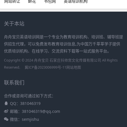
网站转让
鲜花
书包网
英语培训机构
关于本站
舟舟宝贝英语培训网是一个专业为教育培训机构、培训班、辅导班提
供招生代理，可以免费发布教育培训信息,为中国万千莘莘学子提供
优质培训机构、在线学习、交流资料下载等一站式服务平台。
Copyright © 2024 舟舟宝贝 石家庄抖帅宫文化传媒有限公司 All Rights
Reserved.
冀ICP备2023006999号-11
网站地图
联系我们
合作或咨询可通过如下方式：
QQ：381046319
邮箱：381046319@qq.com
微信：semjishu