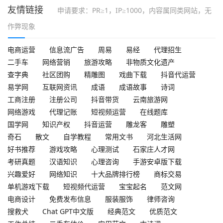
友情链接
申请要求：PR≥1，IP≥1000，内容属同类网站，无
作弊现象
电商运营
信息流广告
周易
易经
代理招生
二手车
网络营销
旅游攻略
非物质文化遗产
查字典
社区团购
精雕图
戏曲下载
抖音代运营
易学网
互联网资讯
成语
成语故事
诗词
工商注册
注册公司
抖音带货
云南旅游网
网络游戏
代理记账
短视频运营
在线题库
国学网
知识产权
抖音运营
雕龙客
雕塑
奇石
散文
自学教程
常用文书
河北生活网
好书推荐
游戏攻略
心理测试
石家庄人才网
考研真题
汉语知识
心理咨询
手游安卓版下载
兴趣爱好
网络知识
十大品牌排行榜
商标交易
单机游戏下载
短视频代运营
宝宝起名
范文网
电商设计
免费发布信息
服装服饰
律师咨询
搜救犬
Chat GPT中文版
经典范文
优质范文