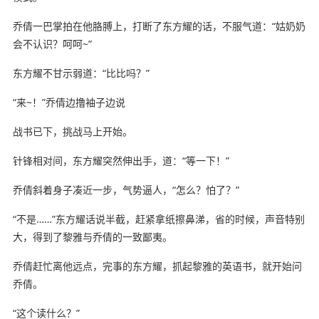
乔倩一巴掌拍在他胳膊上，打断了东方耀的话，不服气道：“姑奶奶
会不认识？呵呵~”
东方耀不甘示弱道：“比比吗？”
“来~！”乔倩边撸袖子边说
战书已下，挑战马上开始。
针锋相对间，东方耀突然伸出手，道：“等一下！”
乔倩斜着身子凑近一步，气势逼人，“怎么？怕了？”
“不是……”东方耀话说半截，赶紧拿纸擦鼻涕，省的时候，声音特别
大，得到了黎雅与乔倩的一致鄙夷。
乔倩赶忙离他远点，完事的东方耀，抓起黎雅的英语书，就开始问
乔倩。
“这个读什么？”