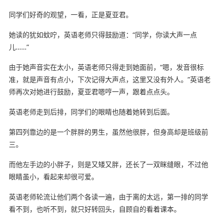
同学们好奇的观望，一看，正是夏亚君。
她读的犹如蚊咛，英语老师只得鼓励道：“同学，你读大声一点
儿……”
由于她声音实在太小，英语老师只得走到她面前，“嗯，发音很标
准，就是声音有点小，下次记得大声点，这里又没有外人。”英语老
师再次对她进行鼓励，夏亚君嗯哼一声，跟着点点头。
英语老师走到后排，同学们的眼睛也随着她转到后面。
第四列靠边的是一个胖胖的男生，虽然他很胖，但身高却是班级前
三。
而他左手边的小胖子，则是又矮又胖，还长了一双眯缝眼，不过他
眼睛虽小，看起来却很可爱。
英语老师轮流让他们两个各读一遍，由于离的太远，第一排的同学
看不到，也听不到，就只好转回头，自顾自的看着课本。