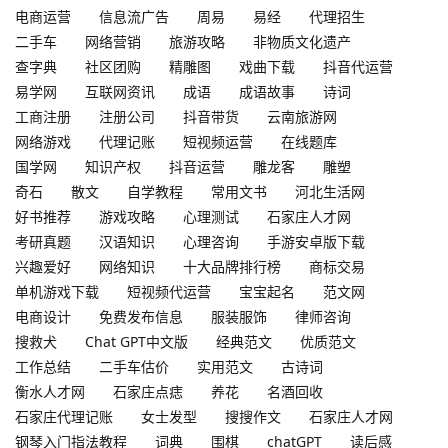
电商运营
信息流广告
周易
易经
代理招生
二手车
网络营销
旅游攻略
非物质文化遗产
查字典
社区团购
精雕图
戏曲下载
抖音代运营
易学网
互联网资讯
成语
成语故事
诗词
工商注册
注册公司
抖音带货
云南旅游网
网络游戏
代理记账
短视频运营
在线题库
国学网
知识产权
抖音运营
雕龙客
雕塑
奇石
散文
自学教程
常用文书
河北生活网
好书推荐
游戏攻略
心理测试
石家庄人才网
考研真题
汉语知识
心理咨询
手游安卓版下载
兴趣爱好
网络知识
十大品牌排行榜
商标交易
单机游戏下载
短视频代运营
宝宝起名
范文网
电商设计
免费发布信息
服装服饰
律师咨询
搜救犬
Chat GPT中文版
经典范文
优质范文
工作总结
二手车估价
实用范文
古诗词
衡水人才网
石家庄点痣
养花
名酒回收
石家庄代理记账
女士发型
搜搜作文
石家庄人才网
钢琴入门指法教程
词典
围棋
chatGPT
读后感