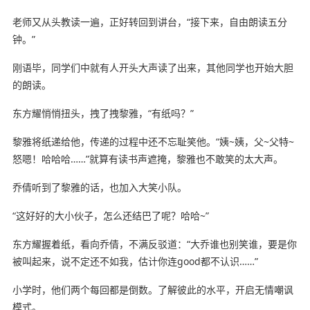
老师又从头教读一遍，正好转回到讲台，“接下来，自由朗读五分
钟。”
刚语毕，同学们中就有人开头大声读了出来，其他同学也开始大胆
的朗读。
东方耀悄悄扭头，拽了拽黎雅，“有纸吗？”
黎雅将纸递给他，传递的过程中还不忘耻笑他。“姨~姨，父~父特~
怒嗯！哈哈哈……”就算有读书声遮掩，黎雅也不敢笑的太大声。
乔倩听到了黎雅的话，也加入大笑小队。
“这好好的大小伙子，怎么还结巴了呢？哈哈~”
东方耀握着纸，看向乔倩，不满反驳道：“大乔谁也别笑谁，要是你
被叫起来，说不定还不如我，估计你连good都不认识……”
小学时，他们两个每回都是倒数。了解彼此的水平，开启无情嘲讽
模式。