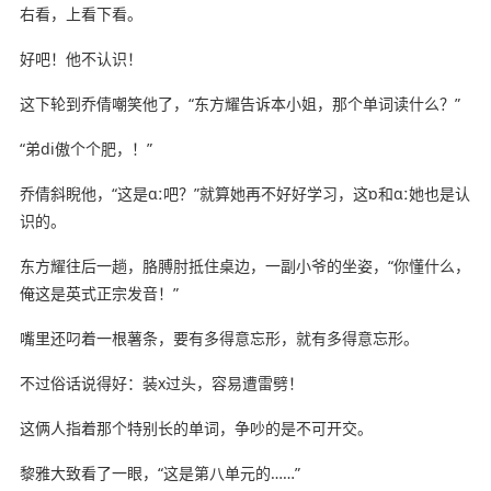
右看，上看下看。
好吧！他不认识！
这下轮到乔倩嘲笑他了，“东方耀告诉本小姐，那个单词读什么？”
“弟di傲个个肥，！”
乔倩斜睨他，“这是ɑː吧？”就算她再不好好学习，这ɒ和ɑː她也是认
识的。
东方耀往后一趟，胳膊肘抵住桌边，一副小爷的坐姿，“你懂什么，
俺这是英式正宗发音！”
嘴里还叼着一根薯条，要有多得意忘形，就有多得意忘形。
不过俗话说得好：装x过头，容易遭雷劈！
这俩人指着那个特别长的单词，争吵的是不可开交。
黎雅大致看了一眼，“这是第八单元的……”