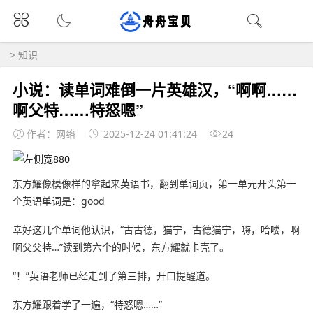
>
知识
小说：读单词难倒一片英雄汉，“啊啊……
啊父特……特怒嗯”
作者：网络
2025-12-24 01:41:24
24
东方耀像模像样的拿起来英语书，翻到单词页，第一单元开头第一
个英语单词是：good
幸好这几个单词他认识，“古古德，猫宁，古德猫宁，嗨，哈喽，啊
啊父父特…”读到第六个的时候，东方耀就卡壳了。
“！”英语老师已经走到了第三排，开口提醒道。
东方耀跟着学了一遍，“特怒嗯……”