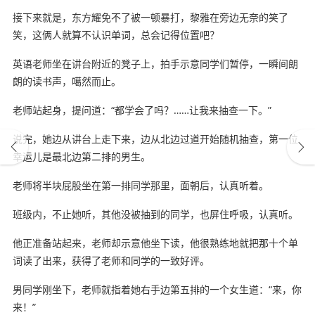
接下来就是，东方耀免不了被一顿暴打，黎雅在旁边无奈的笑了
笑，这俩人就算不认识单词，总会记得位置吧？
英语老师坐在讲台附近的凳子上，拍手示意同学们暂停，一瞬间朗
朗的读书声，噶然而止。
老师站起身，提问道：“都学会了吗？……让我来抽查一下。”
说完，她边从讲台上走下来，边从北边过道开始随机抽查，第一位
幸运儿是最北边第二排的男生。
老师将半块屁股坐在第一排同学那里，面朝后，认真听着。
班级内，不止她听，其他没被抽到的同学，也屏住呼吸，认真听。
他正准备站起来，老师却示意他坐下读，他很熟练地就把那十个单
词读了出来，获得了老师和同学的一致好评。
男同学刚坐下，老师就指着她右手边第五排的一个女生道：“来，你
来！”