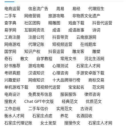
电商运营
信息流广告
周易
易经
代理招生
二手车
网络营销
旅游攻略
非物质文化遗产
查字典
社区团购
精雕图
戏曲下载
抖音代运营
易学网
互联网资讯
成语
成语故事
诗词
工商注册
注册公司
抖音带货
云南旅游网
网络游戏
代理记账
短视频运营
在线题库
国学网
知识产权
抖音运营
雕龙客
雕塑
奇石
散文
自学教程
常用文书
河北生活网
好书推荐
游戏攻略
心理测试
石家庄人才网
考研真题
汉语知识
心理咨询
手游安卓版下载
兴趣爱好
网络知识
十大品牌排行榜
商标交易
单机游戏下载
短视频代运营
宝宝起名
范文网
电商设计
免费发布信息
服装服饰
律师咨询
搜救犬
Chat GPT中文版
经典范文
优质范文
工作总结
二手车估价
实用范文
古诗词
衡水人才网
石家庄点痣
养花
名酒回收
石家庄代理记账
女士发型
搜搜作文
石家庄人才网