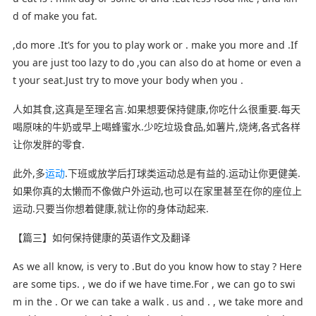
d of make you fat.
,do more .It’s for you to play work or . make you more and .If
you are just too lazy to do ,you can also do at home or even a
t your seat.Just try to move your body when you .
人如其食,这真是至理名言.如果想要保持健康,你吃什么很重要.每天
喝原味的牛奶或早上喝蜂蜜水.少吃垃圾食品,如薯片,烧烤,各式各样
让你发胖的零食.
此外,多
运动
.下班或放学后打球类运动总是有益的.运动让你更健美.
如果你真的太懒而不像做户外运动,也可以在家里甚至在你的座位上
运动.只要当你想着健康,就让你的身体动起来.
【篇三】如何保持健康的英语作文及翻译
As we all know, is very to .But do you know how to stay ? Here
are some tips. , we do if we have time.For , we can go to swi
m in the . Or we can take a walk . us and . , we take more and