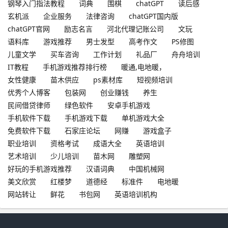
钢琴入门指法教程
词典
围棋
chatGPT
读后感
玄机派
企业服务
法律咨询
chatGPT国内版
chatGPT官网
励志名言
河北代理记账公司
文玩
语料库
游戏推荐
男士发型
高考作文
PS修图
儿童文学
买车咨询
工作计划
礼品厂
舟舟培训
IT教程
手机游戏推荐排行榜
暖通,电地暖，
女性健康
苗木供应
ps素材库
短视频培训
优秀个人博客
包装网
创业赚钱
养生
民间借贷律师
绿色软件
安卓手机游戏
手机软件下载
手机游戏下载
单机游戏大全
免费软件下载
石家庄论坛
网赚
游戏盒子
职业培训
资格考试
成语大全
英语培训
艺术培训
少儿培训
苗木网
雕塑网
好玩的手机游戏推荐
汉语词典
中国机械网
美文欣赏
红楼梦
道德经
标准件
电地暖
网站转让
鲜花
书包网
英语培训机构