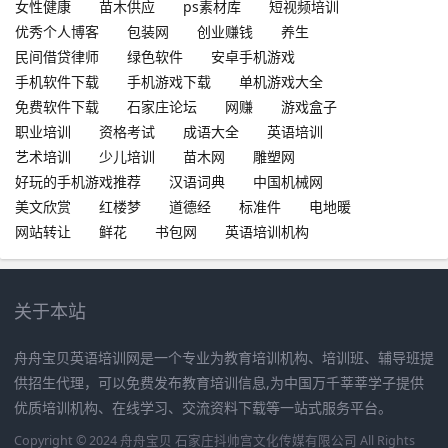
女性健康
苗木供应
ps素材库
短视频培训
优秀个人博客
包装网
创业赚钱
养生
民间借贷律师
绿色软件
安卓手机游戏
手机软件下载
手机游戏下载
单机游戏大全
免费软件下载
石家庄论坛
网赚
游戏盒子
职业培训
资格考试
成语大全
英语培训
艺术培训
少儿培训
苗木网
雕塑网
好玩的手机游戏推荐
汉语词典
中国机械网
美文欣赏
红楼梦
道德经
标准件
电地暖
网站转让
鲜花
书包网
英语培训机构
关于本站
舟舟宝贝英语培训网是一个专业为教育培训机构、培训班、辅导班提
供招生代理，可以免费发布教育培训信息,为中国万千莘莘学子提供
优质培训机构、在线学习、交流资料下载等一站式服务平台。
Copyright © 2024 舟舟宝贝 石家庄抖帅宫文化传媒有限公司 All Rights