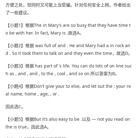
方便之处，但同时又可能上当受骗。针对任何安全上网，作者给出
了一些建议。
【小题1】根据The in Mary’s are so busy that they have time t
o be with her. In fact, Mary is .故选A。
【小题2】根据 was full of and . He and Mary had a in rock an
d . So it took them to talk on and they even the time，故选D。
【小题3】根据 has part of ’s life. You can do lots of on line suc
h as , and , and , to the , cool , and so on.所以答案为B。
【小题4】根据Don’t give your to else, and let out the : your re
al name, home , age, , or .
因此选C。
【小题5】根据But it’s also easy to be .以及 — not you read on
the is true，因此选A。