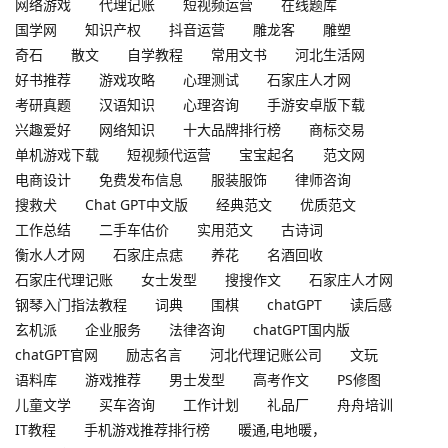
网络游戏
代理记账
短视频运营
在线题库
国学网
知识产权
抖音运营
雕龙客
雕塑
奇石
散文
自学教程
常用文书
河北生活网
好书推荐
游戏攻略
心理测试
石家庄人才网
考研真题
汉语知识
心理咨询
手游安卓版下载
兴趣爱好
网络知识
十大品牌排行榜
商标交易
单机游戏下载
短视频代运营
宝宝起名
范文网
电商设计
免费发布信息
服装服饰
律师咨询
搜救犬
Chat GPT中文版
经典范文
优质范文
工作总结
二手车估价
实用范文
古诗词
衡水人才网
石家庄点痣
养花
名酒回收
石家庄代理记账
女士发型
搜搜作文
石家庄人才网
钢琴入门指法教程
词典
围棋
chatGPT
读后感
玄机派
企业服务
法律咨询
chatGPT国内版
chatGPT官网
励志名言
河北代理记账公司
文玩
语料库
游戏推荐
男士发型
高考作文
PS修图
儿童文学
买车咨询
工作计划
礼品厂
舟舟培训
IT教程
手机游戏推荐排行榜
暖通,电地暖，