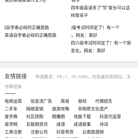
四年级英语多了“写”家长可以这
样帮孩子
英语自学者必经的正确思路
四六级考试时间定了！有一个新
变化，网友：真好
友情链接
申请要求：PR≥1，IP≥1000，内容属同类网站，无
作弊现象
电商运营
信息流广告
周易
易经
代理招生
二手车
网络营销
旅游攻略
非物质文化遗产
查字典
社区团购
精雕图
戏曲下载
抖音代运营
易学网
互联网资讯
成语
成语故事
诗词
工商注册
注册公司
抖音带货
云南旅游网