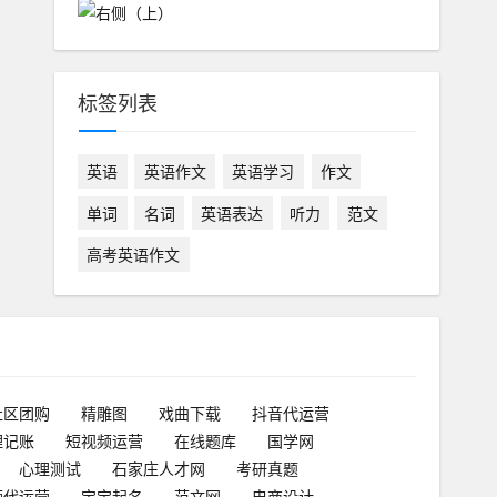
标签列表
英语
英语作文
英语学习
作文
单词
名词
英语表达
听力
范文
高考英语作文
社区团购
精雕图
戏曲下载
抖音代运营
理记账
短视频运营
在线题库
国学网
心理测试
石家庄人才网
考研真题
频代运营
宝宝起名
范文网
电商设计