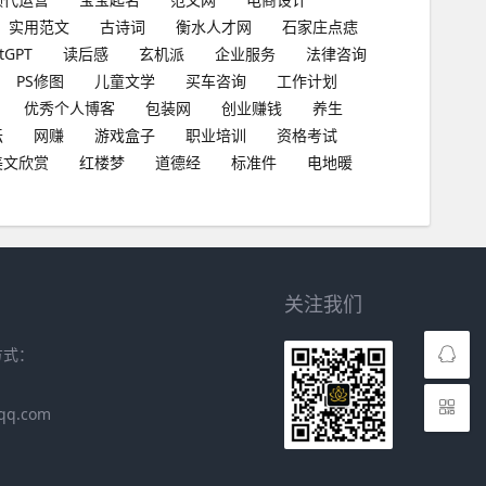
实用范文
古诗词
衡水人才网
石家庄点痣
tGPT
读后感
玄机派
企业服务
法律咨询
PS修图
儿童文学
买车咨询
工作计划
优秀个人博客
包装网
创业赚钱
养生
坛
网赚
游戏盒子
职业培训
资格考试
美文欣赏
红楼梦
道德经
标准件
电地暖
关注我们
方式：
qq.com