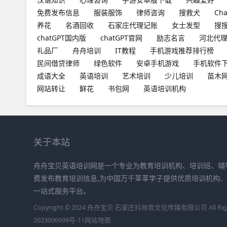
免费发布信息
服装服饰
律师咨询
搜救犬
Ch
养花
名酒回收
石家庄代理记账
女士发型
搜
chatGPT国内版
chatGPT官网
励志名言
河北代
礼品厂
舟舟培训
IT教程
手机游戏推荐排行榜
民间借贷律师
绿色软件
安卓手机游戏
手机软件
成语大全
英语培训
艺术培训
少儿培训
苗木
网站转让
鲜花
书包网
英语培训机构
关于本站
舟舟宝贝英语培训网是一个专业为教育培训机构、培训班、辅
费发布教育培训信息,为中国万千莘莘学子提供优质培训机构
一站式服务平台。
Copyright © 2024 舟舟宝贝 石家庄抖帅宫文化传媒有限公司 All Right
2023006999号-11
网站地图