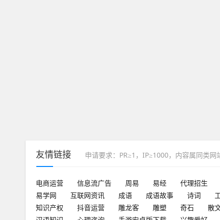
友情链接
申请要求：PR≥1，IP≥1000，内容属同类
电商运营
信息流广告
周易
易经
代理招生
易学网
互联网资讯
成语
成语故事
诗词
知识产权
抖音运营
雕龙客
雕塑
奇石
散
汉语知识
心理咨询
手游安卓版下载
兴趣爱好