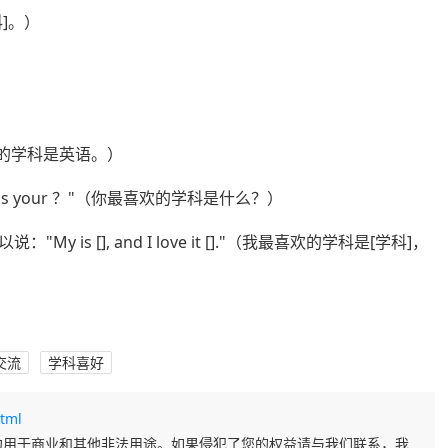
科]。）
喜欢的学科是英语。）
 your ？"（你最喜欢的学科是什么？）
s [], and I love it []."（我最喜欢的学科是[学科]，
交流
学科喜好
tml
勿用于商业和其他非法用途。如果侵犯了您的权益请与我们联系，我