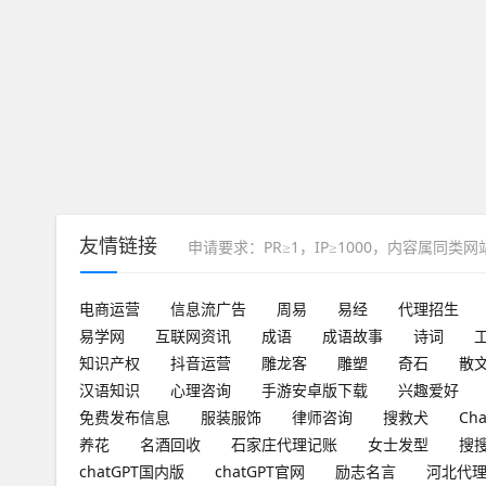
友情链接
申请要求：PR≥1，IP≥1000，内容属同类
电商运营
信息流广告
周易
易经
代理招生
易学网
互联网资讯
成语
成语故事
诗词
知识产权
抖音运营
雕龙客
雕塑
奇石
散
汉语知识
心理咨询
手游安卓版下载
兴趣爱好
免费发布信息
服装服饰
律师咨询
搜救犬
Ch
养花
名酒回收
石家庄代理记账
女士发型
搜
chatGPT国内版
chatGPT官网
励志名言
河北代