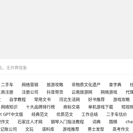
网站，无作弊现象
二手车
网络营销
旅游攻略
非物质文化遗产
查字典
工商注册
注册公司
抖音带货
云南旅游网
网络游戏
代
文
自学教程
常用文书
河北生活网
好书推荐
游戏攻略
网络知识
十大品牌排行榜
商标交易
单机游戏下载
短视
at GPT中文版
经典范文
优质范文
工作总结
二手车估价
搜作文
石家庄人才网
钢琴入门指法教程
词典
围棋
cha
理记账公司
文玩
语料库
游戏推荐
男士发型
高考作文