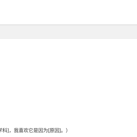
：
喜欢的学科是[学科]，我喜欢它是因为[原因]。）