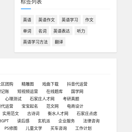
标签列表
英语
英语作文
英语学习
作文
单词
名词
英语表达
听力
英语学习方法
翻译
社区团购
精雕图
戏曲下载
抖音代运营
理记账
短视频运营
在线题库
国学网
心理测试
石家庄人才网
考研真题
频代运营
宝宝起名
范文网
电商设计
实用范文
古诗词
衡水人才网
石家庄点痣
tGPT
读后感
玄机派
企业服务
法律咨询
PS修图
儿童文学
买车咨询
工作计划