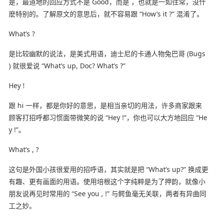
是，最道地的回应方式不是 Good，而是 ，也就是一如往常，没什
麽特别的。了解原文的意思后，就不容易跟 “How’s it ?” 混淆了。
What’s ?
是比较幽默的说法，是美式用语，迪士尼的卡通人物兔巴哥 (Bugs
) 就很爱说 “What’s up, Doc? What’s ?”
Hey !
跟 hi 一样，都是你好的意思，是相当亲切的用法，许多商家跟来
顾客打招呼都习惯面带微笑的说 “Hey !”，你也可以大方地回应 “He
y !”。
What’s , ?
这句是外国小孩很爱用的招呼语，其实就是把 “What’s up?” 换成更
有趣、更有画面的用语。使用培根这个字纯粹是为了押韵，就像小
朋友说再见时常用的 “See you , !” 与鳄鱼毫无关联，两者有异曲同
工之妙。