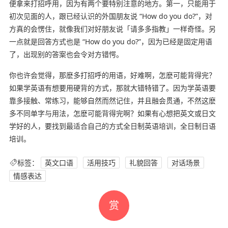
便拿来打招呼用，因为有两个要特别注意的地方。第一，只能用于
初次见面的人，跟已经认识的外国朋友说 “How do you do?”，对
方真的会愣住，就像我们对好朋友说「请多多指教」一样奇怪。另
一点就是回答方式也是 “How do you do?”，因为已经是固定用语
了，出现别的答案也会令对方错愕。
你也许会觉得，那麽多打招呼的用语，好难啊，怎麽可能背得完？
如果学英语有想要用硬背的方式，那就大错特错了。因为学英语要
靠多接触、常练习，能够自然而然记住，并且融会贯通，不然这麽
多不同单字与用法，怎麽可能背得完啊？如果有心想把英文或日文
学好的人，要找到最适合自己的方式全日制英语培训，全日制日语
培训。
标签：
英文口语
活用技巧
礼貌回答
对话场景
情感表达
赏