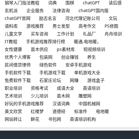
钢琴入门指法教程
词典
围棋
chatGPT
读后感
玄机派
企业服务
法律咨询
chatGPT国内版
chatGPT官网
励志名言
河北代理记账公司
文玩
语料库
游戏推荐
男士发型
高考作文
PS修图
儿童文学
买车咨询
工作计划
礼品厂
舟舟培训
IT教程
手机游戏推荐排行榜
暖通,电地暖，
女性健康
苗木供应
ps素材库
短视频培训
优秀个人博客
包装网
创业赚钱
养生
民间借贷律师
绿色软件
安卓手机游戏
手机软件下载
手机游戏下载
单机游戏大全
免费软件下载
石家庄论坛
网赚
游戏盒子
职业培训
资格考试
成语大全
英语培训
艺术培训
少儿培训
苗木网
雕塑网
好玩的手机游戏推荐
汉语词典
中国机械网
美文欣赏
红楼梦
道德经
标准件
电地暖
网站转让
鲜花
书包网
英语培训机构