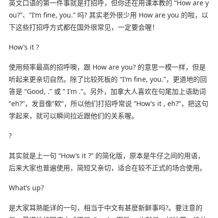
英文口语的第一件事就是打招呼，但你还在用课本教的 “How are y
ou?”、”I’m fine, you.” 吗? 其实老外很少用 How are you 的啦，以
下这些打招呼方式都在国外很常见，一定要会喔！
How’s it ?
使用频率最高的招呼噢，跟 How are you? 的意思一模一样，但是
听起来更亲切自然。除了比较死板的 “I’m fine, you.”，更道地的回
答是 “Good, .” 或 ” I’m .”。另外，加拿大人喜欢在句尾加上语助词
“eh?”，发音像”欸”，所以他们打招呼常说 “How’s it , eh?”，把这句
学起来，就可以瞬间拉近跟他们的关系喔。
?
其实就是上一句 “How’s it ?” 的简化版，原本是牛仔之间的用语，
后来大家也普遍使用，简短又亲切，适合在较不正式的场合使用。
What’s up?
是大家耳熟能详的一句，相当于中文有甚麽新鲜事吗?。要注意的