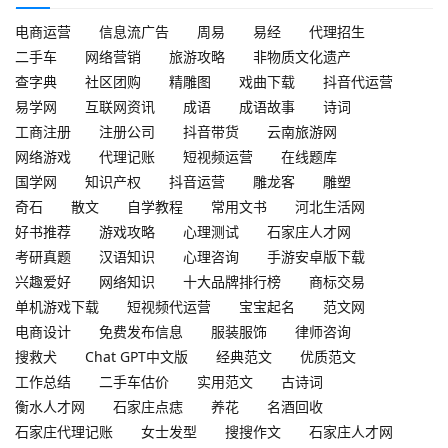
电商运营
信息流广告
周易
易经
代理招生
二手车
网络营销
旅游攻略
非物质文化遗产
查字典
社区团购
精雕图
戏曲下载
抖音代运营
易学网
互联网资讯
成语
成语故事
诗词
工商注册
注册公司
抖音带货
云南旅游网
网络游戏
代理记账
短视频运营
在线题库
国学网
知识产权
抖音运营
雕龙客
雕塑
奇石
散文
自学教程
常用文书
河北生活网
好书推荐
游戏攻略
心理测试
石家庄人才网
考研真题
汉语知识
心理咨询
手游安卓版下载
兴趣爱好
网络知识
十大品牌排行榜
商标交易
单机游戏下载
短视频代运营
宝宝起名
范文网
电商设计
免费发布信息
服装服饰
律师咨询
搜救犬
Chat GPT中文版
经典范文
优质范文
工作总结
二手车估价
实用范文
古诗词
衡水人才网
石家庄点痣
养花
名酒回收
石家庄代理记账
女士发型
搜搜作文
石家庄人才网