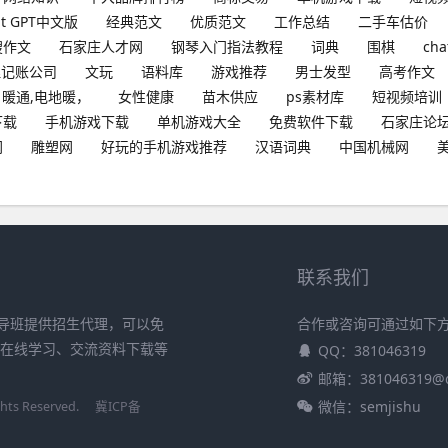
at GPT中文版
经典范文
优质范文
工作总结
二手车估价
搜作文
石家庄人才网
钢琴入门指法教程
词典
围棋
cha
理记账公司
文玩
语料库
游戏推荐
男士发型
高考作文
暖通,电地暖，
女性健康
苗木供应
ps素材库
短视频培训
下载
手机游戏下载
单机游戏大全
免费软件下载
石家庄论
网
雕塑网
好玩的手机游戏推荐
汉语词典
中国机械网
联系我们
导班提供招生代理，可以免
合作或咨询可通过如下
、在线学习、交流资料下载等
QQ：381046319
邮箱：381046319@
微信：semjishu
s Reserved.
冀ICP备