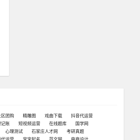
社区团购
精雕图
戏曲下载
抖音代运营
理记账
短视频运营
在线题库
国学网
心理测试
石家庄人才网
考研真题
频代运营
宝宝起名
范文网
电商设计