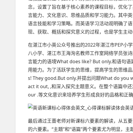
念，设置了旨在基于核心素养的课程目标，优化了
言能力、文化意识、思维品质和学习能力。其中英
语言技能和学习策略。而英语学习活动观明确了语
现、获取、概括和探究意义的过程，也是学生主动
在湛江市小英公众号推出的2022年湛江市PEP小学
八小学、湛江市王海洵名教师工作室网络学员张诗
言能力的语境What does like? But on
用能力。为了活跃学生的思维，提高学生的思维品质张老师设置真
s! They good.But only.并提出问题What do 
act it out, ,和深入探究主题意义。在整个语篇中还渗透情感教育D
our .等文化意识来培养学生形成良好的品格和正
最后通过王蔷老师对新课标六要素的解读，从五要
的六要素。“主题”和“语篇”两个要素尤为明显，