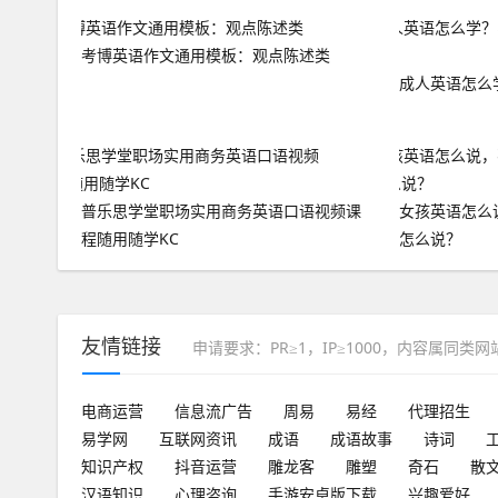
考博英语作文通用模板：观点陈述类
成人英语怎么
普乐思学堂职场实用商务英语口语视频课
女孩英语怎么
程随用随学KC
怎么说？
友情链接
申请要求：PR≥1，IP≥1000，内容属同类
电商运营
信息流广告
周易
易经
代理招生
易学网
互联网资讯
成语
成语故事
诗词
知识产权
抖音运营
雕龙客
雕塑
奇石
散
汉语知识
心理咨询
手游安卓版下载
兴趣爱好