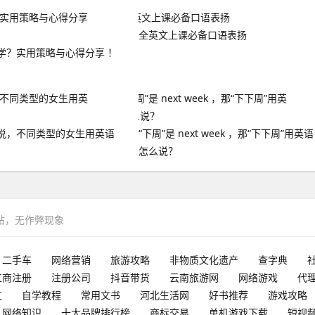
全英文上课必备口语表扬
学？实用策略与心得分享 ！
说，不同类型的女生用英语
“下周”是 next week ，那“下下周”用英语
怎么说？
网站，无作弊现象
二手车
网络营销
旅游攻略
非物质文化遗产
查字典
工商注册
注册公司
抖音带货
云南旅游网
网络游戏
代
文
自学教程
常用文书
河北生活网
好书推荐
游戏攻略
网络知识
十大品牌排行榜
商标交易
单机游戏下载
短视