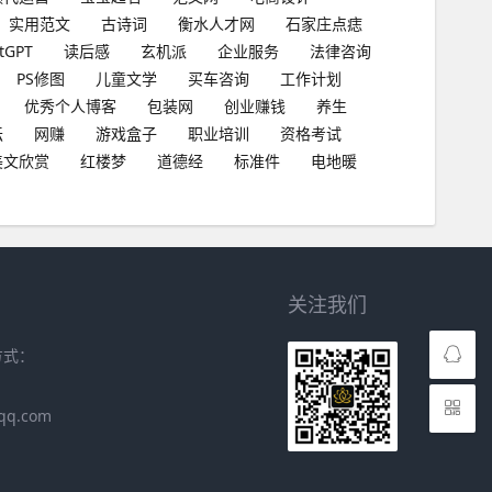
实用范文
古诗词
衡水人才网
石家庄点痣
tGPT
读后感
玄机派
企业服务
法律咨询
PS修图
儿童文学
买车咨询
工作计划
优秀个人博客
包装网
创业赚钱
养生
坛
网赚
游戏盒子
职业培训
资格考试
美文欣赏
红楼梦
道德经
标准件
电地暖
关注我们
方式：
qq.com