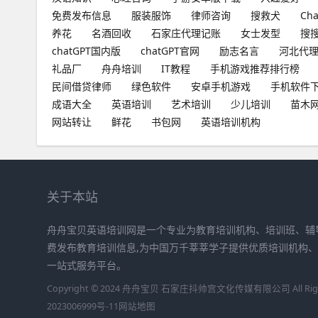
免费发布信息
服装服饰
律师咨询
搜救犬
Ch
养花
名酒回收
石家庄代理记账
女士发型
搜
chatGPT国内版
chatGPT官网
励志名言
河北代
礼品厂
舟舟培训
IT教程
手机游戏推荐排行榜
民间借贷律师
绿色软件
安卓手机游戏
手机软件
成语大全
英语培训
艺术培训
少儿培训
苗木
网站转让
鲜花
书包网
英语培训机构
关于本站
舟舟宝贝英语培训网是一个专业为教育培训机构、培训班、辅
费发布教育培训信息,为中国万千莘莘学子提供优质培训机构
一站式服务平台。
Copyright © 2024 舟舟宝贝 石家庄抖帅宫文化传媒有限公司 All Right
2023006999号-11
网站地图