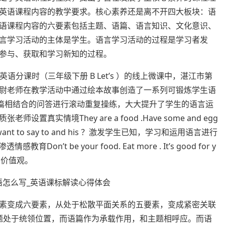
英语课程内容的教学要求。核心素养还是离不开四大板块：语
语课程内容的六要素包括主题、语篇、语言知识、文化意识、
言学习活动的主体是学生。语言学习活动的过程是学习者发
参与、获取和学习新知的过程。
英语分课时（三年级下册 B Let’s ）的线上微课中，湛江市第
尉老师在教学活动中通过绘本故事创造了一系列可锻炼学生语
ly.和语句语篇相结合的问答进行滚动重复操练，大大提升了学生的语言运
实情境They are a food .Have some and egg
you want to say to and his ？激发学生已知，学习和运用语言进行
on’t be your food. Eat more . It’s good for y
确价值观。
素变成六要素，从处于松散平面关系的五要素，变成紧密关联
主题处于统领位置，而语篇作为承载作用，和主题相呼应。而语