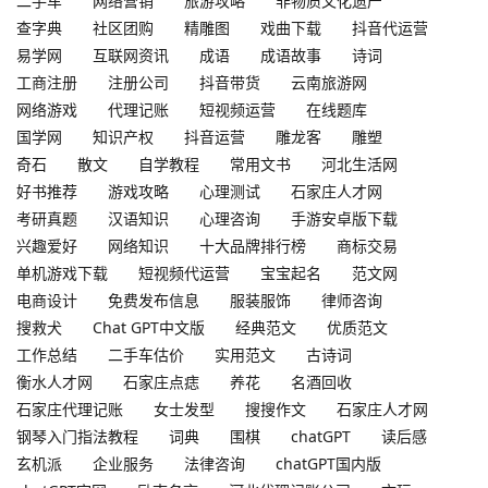
二手车
网络营销
旅游攻略
非物质文化遗产
查字典
社区团购
精雕图
戏曲下载
抖音代运营
易学网
互联网资讯
成语
成语故事
诗词
工商注册
注册公司
抖音带货
云南旅游网
网络游戏
代理记账
短视频运营
在线题库
国学网
知识产权
抖音运营
雕龙客
雕塑
奇石
散文
自学教程
常用文书
河北生活网
好书推荐
游戏攻略
心理测试
石家庄人才网
考研真题
汉语知识
心理咨询
手游安卓版下载
兴趣爱好
网络知识
十大品牌排行榜
商标交易
单机游戏下载
短视频代运营
宝宝起名
范文网
电商设计
免费发布信息
服装服饰
律师咨询
搜救犬
Chat GPT中文版
经典范文
优质范文
工作总结
二手车估价
实用范文
古诗词
衡水人才网
石家庄点痣
养花
名酒回收
石家庄代理记账
女士发型
搜搜作文
石家庄人才网
钢琴入门指法教程
词典
围棋
chatGPT
读后感
玄机派
企业服务
法律咨询
chatGPT国内版