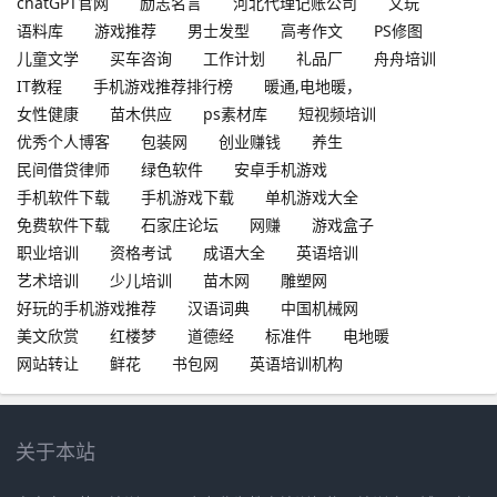
chatGPT官网
励志名言
河北代理记账公司
文玩
语料库
游戏推荐
男士发型
高考作文
PS修图
儿童文学
买车咨询
工作计划
礼品厂
舟舟培训
IT教程
手机游戏推荐排行榜
暖通,电地暖，
女性健康
苗木供应
ps素材库
短视频培训
优秀个人博客
包装网
创业赚钱
养生
民间借贷律师
绿色软件
安卓手机游戏
手机软件下载
手机游戏下载
单机游戏大全
免费软件下载
石家庄论坛
网赚
游戏盒子
职业培训
资格考试
成语大全
英语培训
艺术培训
少儿培训
苗木网
雕塑网
好玩的手机游戏推荐
汉语词典
中国机械网
美文欣赏
红楼梦
道德经
标准件
电地暖
网站转让
鲜花
书包网
英语培训机构
关于本站