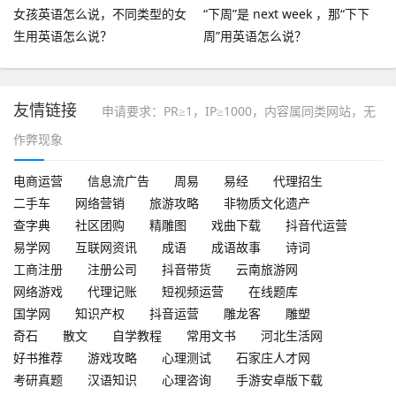
女孩英语怎么说，不同类型的女
“下周”是 next week ，那“下下
生用英语怎么说？
周”用英语怎么说？
友情链接
申请要求：PR≥1，IP≥1000，内容属同类网站，无
作弊现象
电商运营
信息流广告
周易
易经
代理招生
二手车
网络营销
旅游攻略
非物质文化遗产
查字典
社区团购
精雕图
戏曲下载
抖音代运营
易学网
互联网资讯
成语
成语故事
诗词
工商注册
注册公司
抖音带货
云南旅游网
网络游戏
代理记账
短视频运营
在线题库
国学网
知识产权
抖音运营
雕龙客
雕塑
奇石
散文
自学教程
常用文书
河北生活网
好书推荐
游戏攻略
心理测试
石家庄人才网
考研真题
汉语知识
心理咨询
手游安卓版下载