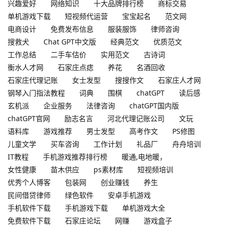
兴趣爱好
网络知识
十大品牌排行榜
商标交易
单机游戏下载
短视频代运营
宝宝起名
范文网
电商设计
免费发布信息
服装服饰
律师咨询
搜救犬
Chat GPT中文版
经典范文
优质范文
工作总结
二手车估价
实用范文
古诗词
衡水人才网
石家庄点痣
养花
名酒回收
石家庄代理记账
女士发型
搜搜作文
石家庄人才网
钢琴入门指法教程
词典
围棋
chatGPT
读后感
玄机派
企业服务
法律咨询
chatGPT国内版
chatGPT官网
励志名言
河北代理记账公司
文玩
语料库
游戏推荐
男士发型
高考作文
PS修图
儿童文学
买车咨询
工作计划
礼品厂
舟舟培训
IT教程
手机游戏推荐排行榜
暖通,电地暖，
女性健康
苗木供应
ps素材库
短视频培训
优秀个人博客
包装网
创业赚钱
养生
民间借贷律师
绿色软件
安卓手机游戏
手机软件下载
手机游戏下载
单机游戏大全
免费软件下载
石家庄论坛
网赚
游戏盒子