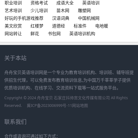
职业培训
资格考试
成语大全
英语培训
艺术培训
少儿培训
苗木网
雕塑网
好玩的手机游戏推荐
汉语词典
中国机械网
美文欣赏
红楼梦
道德经
标准件
电地暖
网站转让
鲜花
书包网
英语培训机构
关于本站
舟舟宝贝英语培训网是一个专业为教育培训机构、培训班、辅导班提
供招生代理，可以免费发布教育培训信息,为中国万千莘莘学子提供
优质培训机构、在线学习、交流资料下载等一站式服务平台。
Copyright © 2024 舟舟宝贝 石家庄抖帅宫文化传媒有限公司 All Rights
Reserved.
冀ICP备2023006999号-11
网站地图
联系我们
合作或咨询可通过如下方式：