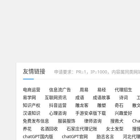
友情链接
申请要求：PR≥1，IP≥1000，内容属同类
电商运营
信息流广告
周易
易经
代理招生
易学网
互联网资讯
成语
成语故事
诗词
知识产权
抖音运营
雕龙客
雕塑
奇石
散
汉语知识
心理咨询
手游安卓版下载
兴趣爱好
免费发布信息
服装服饰
律师咨询
搜救犬
Ch
养花
名酒回收
石家庄代理记账
女士发型
搜
chatGPT国内版
chatGPT官网
励志名言
河北代