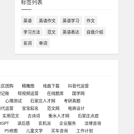
标签列表
英语
英语作文
英语学习
作文
学习方法
范文
英语表达
自我介绍
名词
单词
社区团购
精雕图
戏曲下载
抖音代运营
理记账
短视频运营
在线题库
国学网
心理测试
石家庄人才网
考研真题
频代运营
宝宝起名
范文网
电商设计
实用范文
古诗词
衡水人才网
石家庄点痣
tGPT
读后感
玄机派
企业服务
法律咨询
PS修图
儿童文学
买车咨询
工作计划