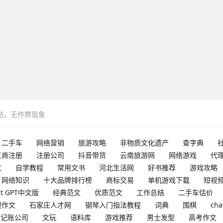
网站，无作弊现象
二手车
网络营销
旅游攻略
非物质文化遗产
查字典
工商注册
注册公司
抖音带货
云南旅游网
网络游戏
代
文
自学教程
常用文书
河北生活网
好书推荐
游戏攻略
网络知识
十大品牌排行榜
商标交易
单机游戏下载
短视
at GPT中文版
经典范文
优质范文
工作总结
二手车估价
搜作文
石家庄人才网
钢琴入门指法教程
词典
围棋
cha
理记账公司
文玩
语料库
游戏推荐
男士发型
高考作文