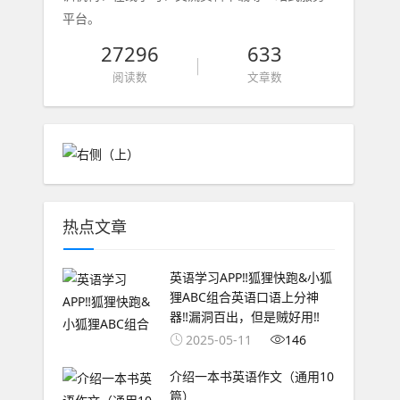
平台。
27296
633
阅读数
文章数
热点文章
英语学习APP‼️狐狸快跑&小狐
狸ABC组合英语口语上分神
器‼️漏洞百出，但是贼好用‼️
2025-05-11
146
介绍一本书英语作文（通用10
篇）