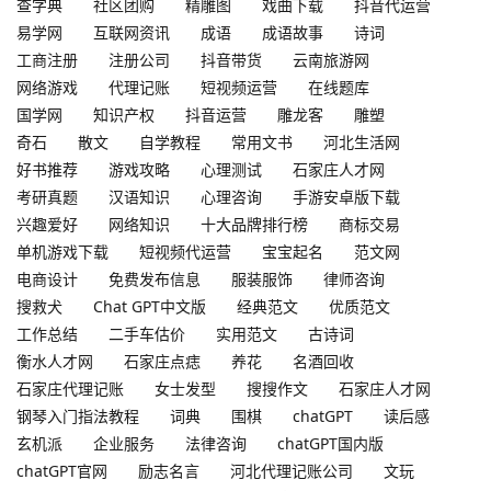
查字典
社区团购
精雕图
戏曲下载
抖音代运营
易学网
互联网资讯
成语
成语故事
诗词
工商注册
注册公司
抖音带货
云南旅游网
网络游戏
代理记账
短视频运营
在线题库
国学网
知识产权
抖音运营
雕龙客
雕塑
奇石
散文
自学教程
常用文书
河北生活网
好书推荐
游戏攻略
心理测试
石家庄人才网
考研真题
汉语知识
心理咨询
手游安卓版下载
兴趣爱好
网络知识
十大品牌排行榜
商标交易
单机游戏下载
短视频代运营
宝宝起名
范文网
电商设计
免费发布信息
服装服饰
律师咨询
搜救犬
Chat GPT中文版
经典范文
优质范文
工作总结
二手车估价
实用范文
古诗词
衡水人才网
石家庄点痣
养花
名酒回收
石家庄代理记账
女士发型
搜搜作文
石家庄人才网
钢琴入门指法教程
词典
围棋
chatGPT
读后感
玄机派
企业服务
法律咨询
chatGPT国内版
chatGPT官网
励志名言
河北代理记账公司
文玩