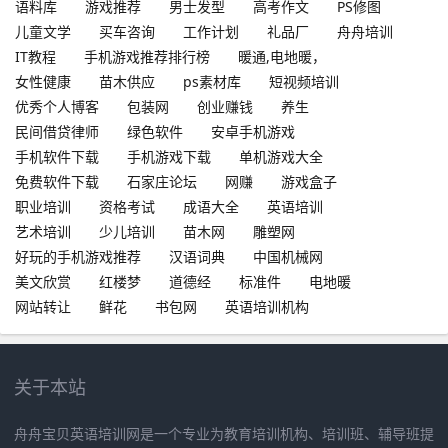
语料库
游戏推荐
男士发型
高考作文
PS修图
儿童文学
买车咨询
工作计划
礼品厂
舟舟培训
IT教程
手机游戏推荐排行榜
暖通,电地暖，
女性健康
苗木供应
ps素材库
短视频培训
优秀个人博客
包装网
创业赚钱
养生
民间借贷律师
绿色软件
安卓手机游戏
手机软件下载
手机游戏下载
单机游戏大全
免费软件下载
石家庄论坛
网赚
游戏盒子
职业培训
资格考试
成语大全
英语培训
艺术培训
少儿培训
苗木网
雕塑网
好玩的手机游戏推荐
汉语词典
中国机械网
美文欣赏
红楼梦
道德经
标准件
电地暖
网站转让
鲜花
书包网
英语培训机构
关于本站
舟舟宝贝英语培训网是一个专业为教育培训机构、培训班、辅导班提