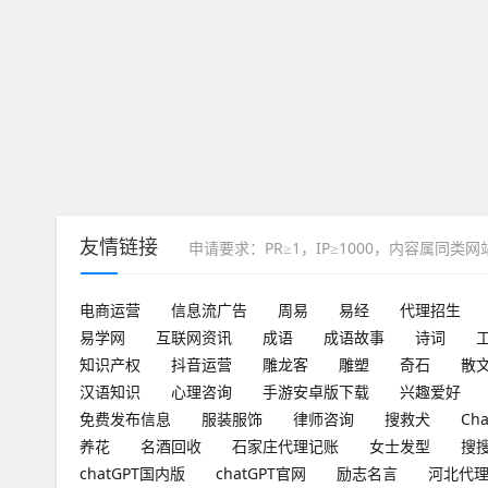
友情链接
申请要求：PR≥1，IP≥1000，内容属同类
电商运营
信息流广告
周易
易经
代理招生
易学网
互联网资讯
成语
成语故事
诗词
知识产权
抖音运营
雕龙客
雕塑
奇石
散
汉语知识
心理咨询
手游安卓版下载
兴趣爱好
免费发布信息
服装服饰
律师咨询
搜救犬
Ch
养花
名酒回收
石家庄代理记账
女士发型
搜
chatGPT国内版
chatGPT官网
励志名言
河北代