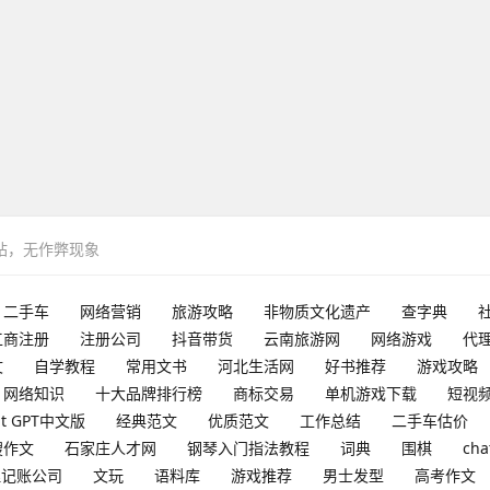
网站，无作弊现象
二手车
网络营销
旅游攻略
非物质文化遗产
查字典
工商注册
注册公司
抖音带货
云南旅游网
网络游戏
代
文
自学教程
常用文书
河北生活网
好书推荐
游戏攻略
网络知识
十大品牌排行榜
商标交易
单机游戏下载
短视
at GPT中文版
经典范文
优质范文
工作总结
二手车估价
搜作文
石家庄人才网
钢琴入门指法教程
词典
围棋
cha
理记账公司
文玩
语料库
游戏推荐
男士发型
高考作文