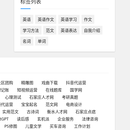
标签列表
英语
英语作文
英语学习
作文
学习方法
范文
英语表达
自我介绍
名词
单词
社区团购
精雕图
戏曲下载
抖音代运营
理记账
短视频运营
在线题库
国学网
心理测试
石家庄人才网
考研真题
频代运营
宝宝起名
范文网
电商设计
实用范文
古诗词
衡水人才网
石家庄点痣
tGPT
读后感
玄机派
企业服务
法律咨询
PS修图
儿童文学
买车咨询
工作计划