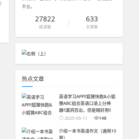
忽
平台。
27822
633
阅读数
文章数
热点文章
英语学习APP‼️狐狸快跑&小狐
狸ABC组合英语口语上分神
器‼️漏洞百出，但是贼好用‼️
2025-05-11
148
介绍一本书英语作文（通用10
篇）