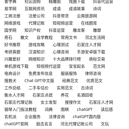
查字典
社区团购
精雕图
戏曲下载
抖音代运营
易学网
互联网资讯
成语
成语故事
诗词
工商注册
注册公司
抖音带货
云南旅游网
网络游戏
代理记账
短视频运营
在线题库
国学网
知识产权
抖音运营
雕龙客
雕塑
奇石
散文
自学教程
常用文书
河北生活网
好书推荐
游戏攻略
心理测试
石家庄人才网
考研真题
汉语知识
心理咨询
手游安卓版下载
兴趣爱好
网络知识
十大品牌排行榜
商标交易
单机游戏下载
短视频代运营
宝宝起名
范文网
电商设计
免费发布信息
服装服饰
律师咨询
搜救犬
Chat GPT中文版
经典范文
优质范文
工作总结
二手车估价
实用范文
古诗词
衡水人才网
石家庄点痣
养花
名酒回收
石家庄代理记账
女士发型
搜搜作文
石家庄人才网
钢琴入门指法教程
词典
围棋
chatGPT
读后感
玄机派
企业服务
法律咨询
chatGPT国内版
chatGPT官网
励志名言
河北代理记账公司
文玩