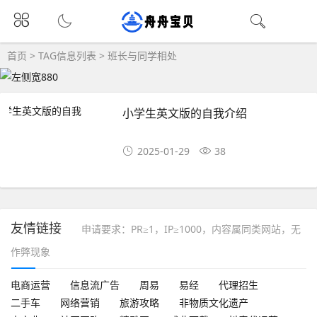
首页
> TAG信息列表 > 班长与同学相处
小学生英文版的自我介绍
2025-01-29
38
友情链接
申请要求：PR≥1，IP≥1000，内容属同类网站，无
作弊现象
电商运营
信息流广告
周易
易经
代理招生
二手车
网络营销
旅游攻略
非物质文化遗产