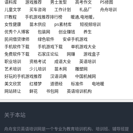
语料库
游戏推荐
男士发型
高考作文
PS修图
儿童文学
买车咨询
工作计划
礼品厂
舟舟培训
IT教程
手机游戏推荐排行榜
暖通,电地暖，
女性健康
苗木供应
ps素材库
短视频培训
优秀个人博客
包装网
创业赚钱
养生
民间借贷律师
绿色软件
安卓手机游戏
手机软件下载
手机游戏下载
单机游戏大全
免费软件下载
石家庄论坛
网赚
游戏盒子
职业培训
资格考试
成语大全
英语培训
艺术培训
少儿培训
苗木网
雕塑网
好玩的手机游戏推荐
汉语词典
中国机械网
美文欣赏
红楼梦
道德经
标准件
电地暖
网站转让
鲜花
书包网
英语培训机构
关于本站
舟舟宝贝英语培训网是一个专业为教育培训机构、培训班、辅导班提