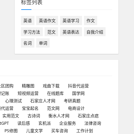
标签列表
英语
英语作文
英语学习
作文
学习方法
范文
英语表达
自我介绍
名词
单词
社区团购
精雕图
戏曲下载
抖音代运营
理记账
短视频运营
在线题库
国学网
心理测试
石家庄人才网
考研真题
频代运营
宝宝起名
范文网
电商设计
实用范文
古诗词
衡水人才网
石家庄点痣
tGPT
读后感
玄机派
企业服务
法律咨询
PS修图
儿童文学
买车咨询
工作计划