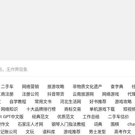
网站，无作弊现象
二手车
网络营销
旅游攻略
非物质文化遗产
查字典
工商注册
注册公司
抖音带货
云南旅游网
网络游戏
代
文
自学教程
常用文书
河北生活网
好书推荐
游戏攻略
网络知识
十大品牌排行榜
商标交易
单机游戏下载
短视
at GPT中文版
经典范文
优质范文
工作总结
二手车估价
搜作文
石家庄人才网
钢琴入门指法教程
词典
围棋
cha
理记账公司
文玩
语料库
游戏推荐
男士发型
高考作文