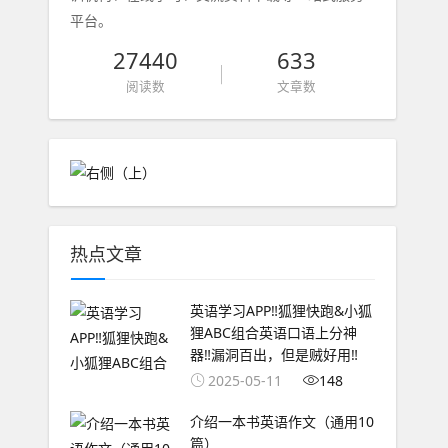
平台。
27440
633
阅读数
文章数
热点文章
英语学习APP‼️狐狸快跑&小狐
狸ABC组合英语口语上分神
器‼️漏洞百出，但是贼好用‼️
2025-05-11
148
介绍一本书英语作文（通用10
篇）