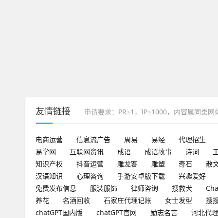
友情链接
申请要求：PR≥1，IP≥1000，内容属同类
电商运营
信息流广告
周易
易经
代理招生
易学网
互联网资讯
成语
成语故事
诗词
知识产权
抖音运营
雕龙客
雕塑
奇石
散
汉语知识
心理咨询
手游安卓版下载
兴趣爱好
免费发布信息
服装服饰
律师咨询
搜救犬
Ch
养花
名酒回收
石家庄代理记账
女士发型
搜
chatGPT国内版
chatGPT官网
励志名言
河北代